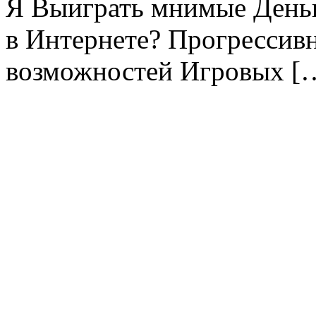
Я Выиграть мнимые Деньг
в Интернете? Прогрессив
возможностей Игровых [