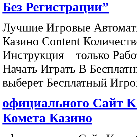
Без Регистрации”
Лучшие Игровые Автомат
Казино Content Количест
Инструкция – только Раб
Начать Играть В Бесплат
выберет Бесплатный Игро
официального Сайт Ko
Комета Казино